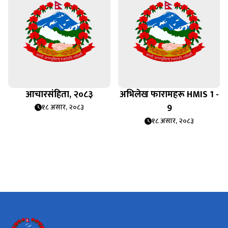
आचारसंहिता, २०८३
अभिलेख फारामहरू HMIS 1 -
9
१८ असार, २०८३
१८ असार, २०८३