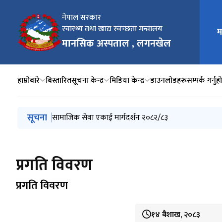
नेपाल सरकार
स्वास्थ्य तथा खाद्य स्वच्छता मन्त्रालय
म
मुख्य न
मानसिक अस्पताल , लगनखेल
हाम्रोबारे
बिस्तारित
सूचना केन्द्र
मिडिया केन्द्र
डाउनलोडहरू
सम्पर्क गर्नुह
मुख्य नेभिगेसनमा जानुहोस्
सूचना
आचारसंहिता, २०८३
अभिलेख फारामहरू HMIS 1 - 9
सामाजिक सेवा एकाई मार्गदर्शन २०८२/८३
एन जार रिपोर्ट
प्रगति विवरण
प्रगति विवरण
प्रगति विवरण
१४ बैशाख, २०८३