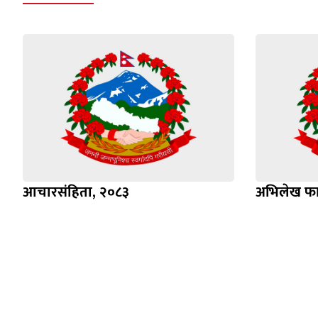
आचारसंहिता, २०८३
अभिलेख फा