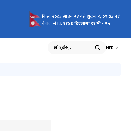
वि.सं:
२०८३ साउन २२ गते शुक्रबार, ०१:०३ बजे
नेपाल संवत:
११४६ दिल्लागा दशमी - २५
भाषा चयन गर्नुह
भाषा प
NEP
खोज्नुहोस्