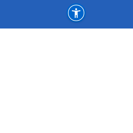
महत्त्वपूर्ण लिङ्कहरू
स्वास्थ्य तथा जनसंख्या मन्त्र‍ालय
स्वास्थ्य सेवा विभाग
स्वास्थ्य बीमा बोर्ड
अनलाइन टीकेटीङ
राष्ट्रिय प्राकृतिक स्रोत तथा वित्त आयोग