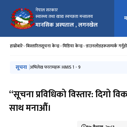
नेपाल सरकार
स्वास्थ्य तथा खाद्य स्वच्छता मन्त्रालय
म
मुख्य न
मानसिक अस्पताल , लगनखेल
हाम्रोबारे
बिस्तारित
सूचना केन्द्र
मिडिया केन्द्र
डाउनलोडहरू
सम्पर्क गर्नुह
मुख्य नेभिगेसनमा जानुहोस्
सूचना
आचारसंहिता, २०८३
अभिलेख फारामहरू HMIS 1 - 9
सामाजिक सेवा एकाई मार्गदर्शन २०८२/८३
एन जार रिपोर्ट
प्रगति विवरण
“सूचना प्रविधिको विस्तार: दिगो वि
साथ मनाऔँ।