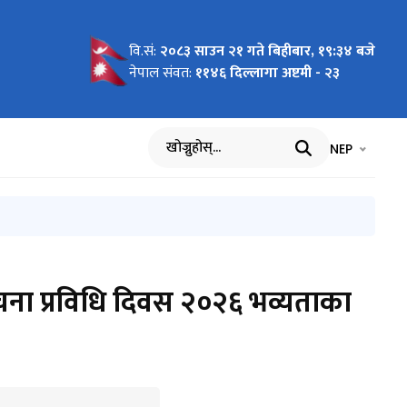
वि.सं:
२०८३ साउन २१ गते बिहीबार, १९:३५ बजे
नेपाल संवत:
११४६ दिल्लागा अष्टमी - २३
भाषा चयन गर्नुह
भाषा प
NEP
खोज्नुहोस्
ूचना प्रविधि दिवस २०२६ भव्यताका