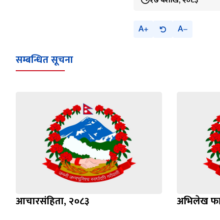
१७ बैशाख, २०८३
A
A
सम्बन्धित सूचना
आचारसंहिता, २०८३
अभिलेख फा