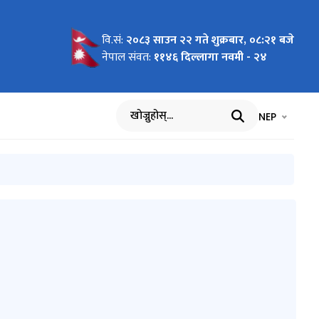
वि.सं:
२०८३ साउन २२ गते शुक्रबार, ०८:२१ बजे
नेपाल संवत:
११४६ दिल्लागा नवमी - २४
भाषा चयन गर्नुह
भाषा प
NEP
खोज्नुहोस्